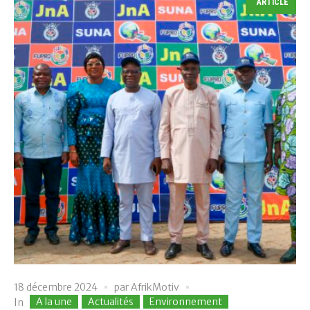
ARTICLE
18 décembre 2024
par
AfrikMotiv
A la une
Actualités
Environnement
In