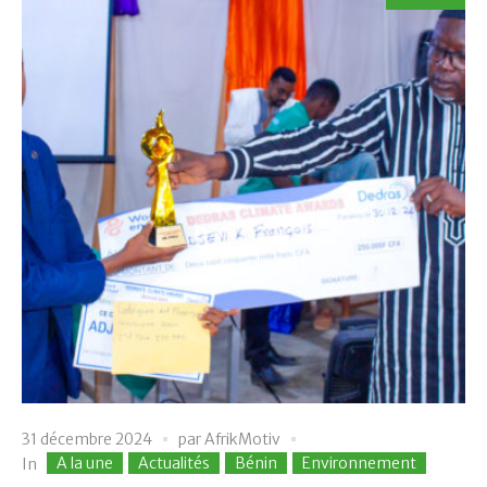
31 décembre 2024
par
AfrikMotiv
A la une
Actualités
Bénin
Environnement
In