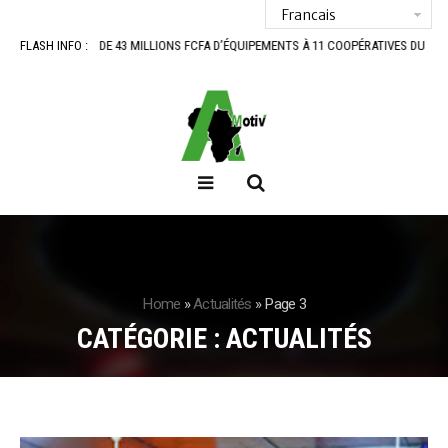
LLIONS FCFA D’ÉQUIPEMENTS À 11 COOPÉRATIVES DU SUD-BÉNIN
FLASH INFO :
BANTÈ : LES A
Home
»
Actualités
»
Page 3
CATÉGORIE :
ACTUALITÉS