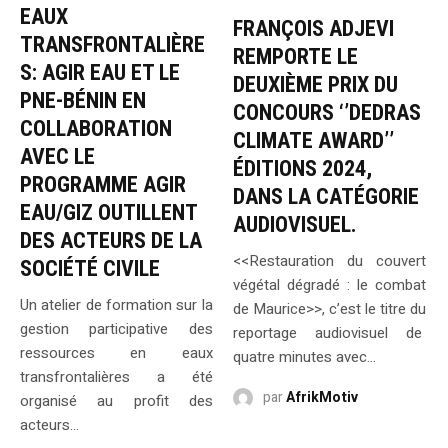
EAUX
FRANÇOIS ADJEVI
TRANSFRONTALIÈRE
REMPORTE LE
S: AGIR EAU ET LE
DEUXIÈME PRIX DU
PNE-BÉNIN EN
CONCOURS ‘’DEDRAS
COLLABORATION
CLIMATE AWARD’’
AVEC LE
ÉDITIONS 2024,
PROGRAMME AGIR
DANS LA CATÉGORIE
EAU/GIZ OUTILLENT
AUDIOVISUEL.
DES ACTEURS DE LA
<<Restauration du couvert
SOCIÉTÉ CIVILE
végétal dégradé : le combat
Un atelier de formation sur la
de Maurice>>, c’est le titre du
gestion participative des
reportage audiovisuel de
ressources en eaux
quatre minutes avec...
transfrontalières a été
par
AfrikMotiv
organisé au profit des
acteurs...