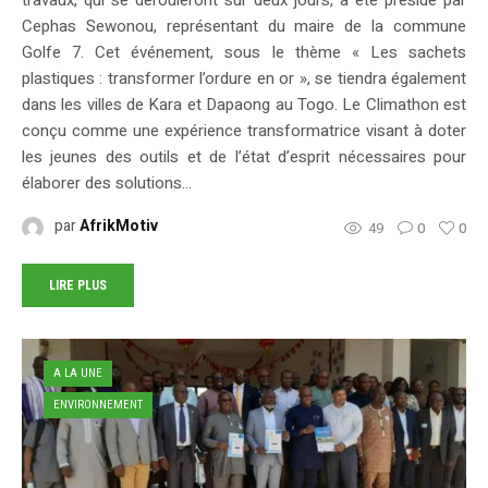
travaux, qui se dérouleront sur deux jours, a été présidé par
Cephas Sewonou, représentant du maire de la commune
Golfe 7. Cet événement, sous le thème « Les sachets
plastiques : transformer l’ordure en or », se tiendra également
dans les villes de Kara et Dapaong au Togo. Le Climathon est
conçu comme une expérience transformatrice visant à doter
les jeunes des outils et de l’état d’esprit nécessaires pour
élaborer des solutions...
par
AfrikMotiv
49
0
0
LIRE PLUS
A LA UNE
ENVIRONNEMENT