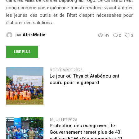
dans les villes de Kara et Dapaong au Togo. Le Climathon est
conçu comme une expérience transformatrice visant à doter
les jeunes des outils et de l’état d’esprit nécessaires pour
élaborer des solutions...
par
AfrikMotiv
49
0
0
LIRE PLUS
8 DÉCEMBRE 2025
Le jour où Thya et Atabénou ont
couru pour le guépard
16 JUILLET 2026
Protection des mangroves : le
Gouvernement remet plus de 43
millions FCFA d’équipements à 11