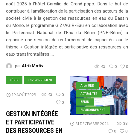
août 2025 à l’hôtel Camilio de Grand-popo. Dans le but de
contribuer à l’amélioration de la participation des acteurs de la
société civile à la gestion des ressources en eau du Bassin
du Mono, le programme GIZ/AGIR-Eau en collaboration avec
le Partenariat National de l’Eau du Bénin (PNE-Bénin) a
organisé une session de renforcement de capacités, sur le
thème « Gestion intégrée et participative des ressources en
eaux transfrontalières :...
par
AfrikMotiv
42
0
0
BÉNIN
ENVIRONNEMENT
A LA UNE
42
0
ACTUALITÉS
19 AOÛT 2025
0
BÉNIN
ENVIRONNEMENT
GESTION INTÉGRÉE
ET PARTICIPATIVE
38
31 DÉCEMBRE 2024
DES RESSOURCES EN
0
0