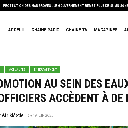
UVERNEMENT REMET PLUS DE 43 MILLIONS FCFA D’ÉQUIPEMENTS À 11 COOPÉRATI
ACCEUIL
CHAINE RADIO
CHAINE TV
MAGAZINES
A
E
ACTUALITÉS
ENTERTAINMENT
MOTION AU SEIN DES EAUX
 OFFICIERS ACCÈDENT À D
AfrikMotiv
r
19 JUIN 2025