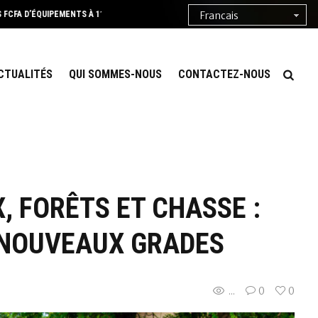
VES DU SUD-BÉNIN
BANTÈ : LES ACTEURS DU BOIS LANCENT UNE OFFENSIVE DE
CTUALITÉS
QUI SOMMES-NOUS
CONTACTEZ-NOUS
, FORÊTS ET CHASSE :
E NOUVEAUX GRADES
...
0
0