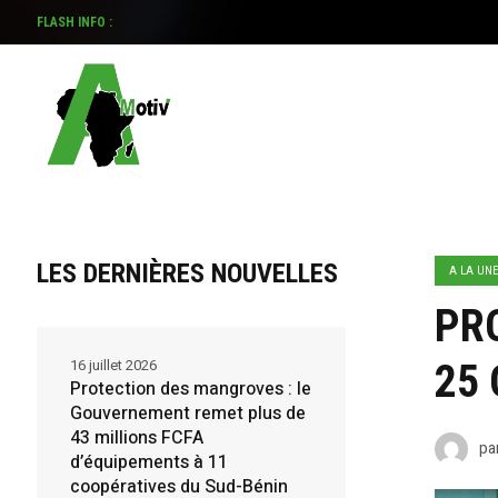
FLASH INFO :
PROTECTION DES MANGROVES : LE GO
LES DERNIÈRES NOUVELLES
A LA UN
PRO
16 juillet 2026
25
Protection des mangroves : le
Gouvernement remet plus de
43 millions FCFA
pa
d’équipements à 11
coopératives du Sud-Bénin