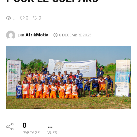
...
0
0
AfrikMotiv
par
8 DÉCEMBRE 2025
0
...
PARTAGE
VUES