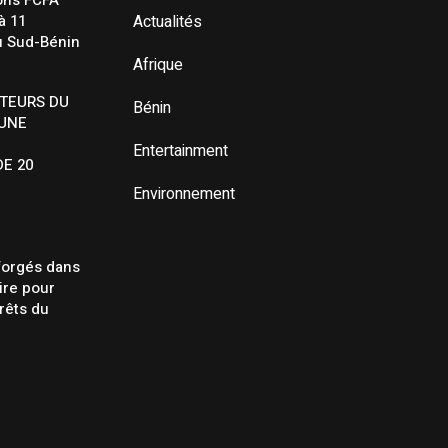
ions FCFA
à 11
Actualités
u Sud-Bénin
Afrique
CTEURS DU
Bénin
 UNE
Entertainment
E 20
Environnement
forgés dans
aire pour
rêts du