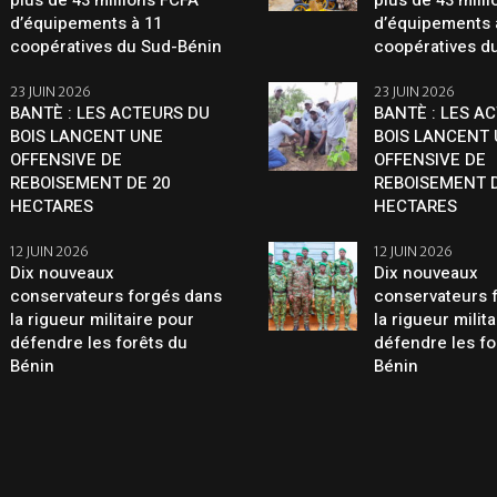
plus de 43 millions FCFA
plus de 43 mill
d’équipements à 11
d’équipements 
coopératives du Sud-Bénin
coopératives d
23 JUIN 2026
23 JUIN 2026
BANTÈ : LES ACTEURS DU
BANTÈ : LES A
BOIS LANCENT UNE
BOIS LANCENT
OFFENSIVE DE
OFFENSIVE DE
REBOISEMENT DE 20
REBOISEMENT D
HECTARES
HECTARES
12 JUIN 2026
12 JUIN 2026
Dix nouveaux
Dix nouveaux
conservateurs forgés dans
conservateurs 
la rigueur militaire pour
la rigueur milit
défendre les forêts du
défendre les fo
Bénin
Bénin